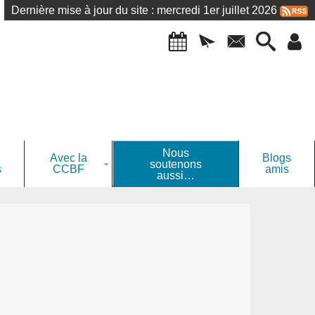
Dernière mise à jour du site : mercredi 1er juillet 2026
Nous
Avec la
Blogs
soutenons
s
CCBF
amis
aussi…