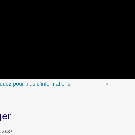
ger
.6 kio)