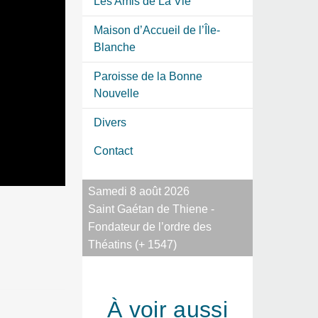
Les Amis de La Vie
Maison d’Accueil de l’Île-
Blanche
Paroisse de la Bonne
Nouvelle
Divers
Contact
Samedi 8 août 2026
Saint Gaétan de Thiene -
Fondateur de l’ordre des
Théatins (+ 1547)
À voir aussi