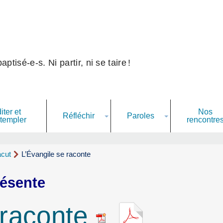
ptisé-e-s. Ni partir, ni se taire
!
iter et
Nos
Réfléchir
Paroles
templer
rencontre
acut
L’Évangile se raconte
résente
 raconte