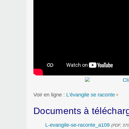
Voir en ligne :
L’évangile se raconte
Documents à téléchar
L-evangile-se-raconte_a109
(PDF, 370