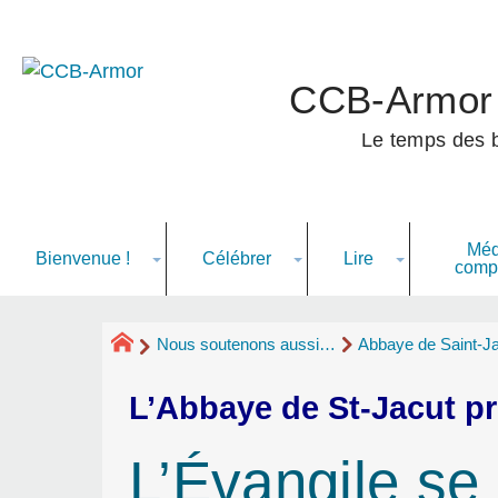
CCB-Armor
Le temps des ba
Méd
Bienvenue
!
Célébrer
Lire
comp
Nous soutenons aussi…
Abbaye de Saint-J
L’Abbaye de St-Jacut p
L’Évangile se