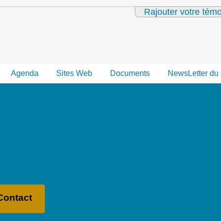
Rajouter votre tém
Agenda
Sites Web
Documents
NewsLetter du 
Contact