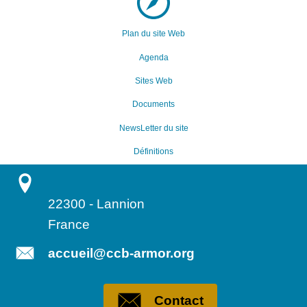
Plan du site Web
Agenda
Sites Web
Documents
NewsLetter du site
Définitions
22300
-
Lannion
France
accueil@ccb-armor.org
Contact