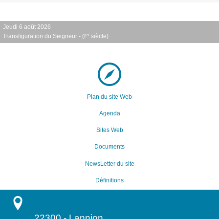
Jeudi 6 août 2026
er
Transfiguration du Seigneur - (I
siècle)
Plan du site Web
Agenda
Sites Web
Documents
NewsLetter du site
Définitions
22300
-
Lannion