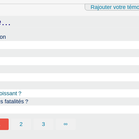
Rajouter votre tém
ue…
ion
oissant
?
 fatalités
?
1
2
3
∞