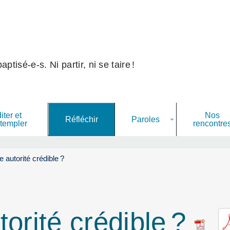
ptisé-e-s. Ni partir, ni se taire
!
ter et
Nos
Paroles
Réfléchir
templer
rencontre
ne autorité crédible
?
torité crédible
?