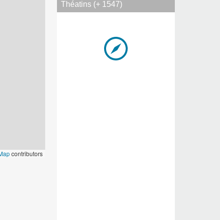
Théatins (+ 1547)
tMap
contributors