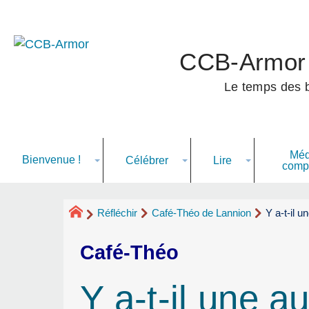
CCB-Armor
Le temps des ba
Médi
Bienvenue
!
Célébrer
Lire
comp
Réfléchir
Café-Théo de Lannion
Y a-t-il u
Café-Théo
Y a-t-il une au