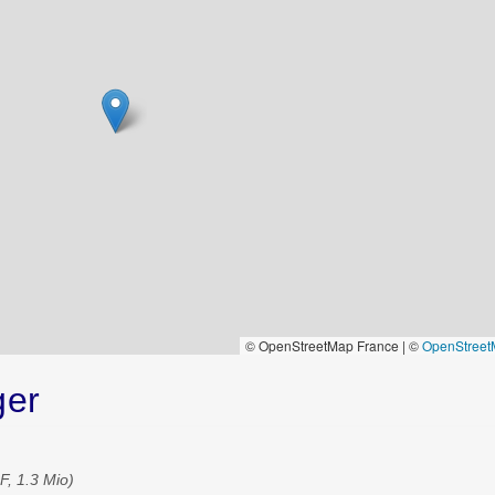
© OpenStreetMap France | ©
OpenStree
ger
F, 1.3 Mio)