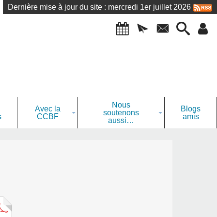
Dernière mise à jour du site : mercredi 1er juillet 2026
Nous
Avec la
Blogs
soutenons
s
CCBF
amis
aussi…