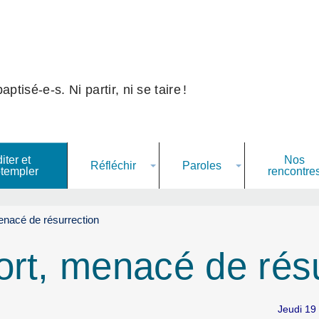
ptisé-e-s. Ni partir, ni se taire
!
Nos
iter et
Réfléchir
Paroles
rencontre
templer
nacé de résurrection
rt, menacé de rés
Jeudi 19