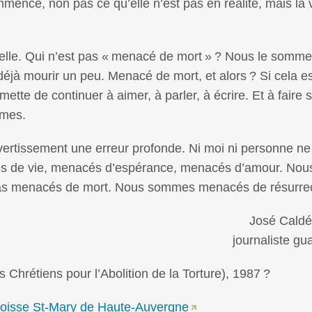
mence, non pas ce qu’elle n’est pas en réalité, mais la 
lle. Qui n’est pas «
menacé de mort
»
? Nous le somme
 déjà mourir un peu. Menacé de mort, et alors
? Si cela es
te de continuer à aimer, à parler, à écrire. Et à faire s
mmes.
avertissement une erreur profonde. Ni moi ni personne 
 de vie, menacés d’espérance, menacés d’amour. Nou
as menacés de mort. Nous sommes menacés de résurrec
José Caldé
journaliste g
 Chrétiens pour l’Abolition de la Torture), 1987
?
 paroisse St-Mary de Haute-Auvergne