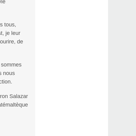
vie
s tous,
t, je leur
ourire, de
ne sommes
s nous
tion.
ron Salazar
uatémaltèque