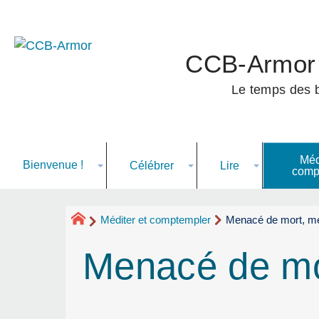
CCB-Armor
Le temps des ba
Méd
Bienvenue
!
Célébrer
Lire
comp
Méditer et comptempler
Menacé de mort, me
Menacé de mo