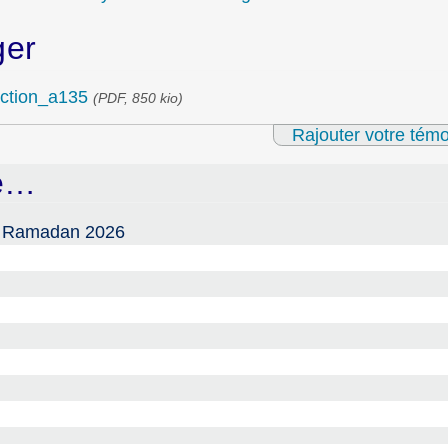
ger
ction_a135
(PDF, 850 kio)
Rajouter votre tém
ue…
e Ramadan 2026