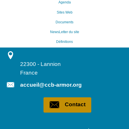
Agenda
Sites Web
Documents
NewsLetter du site
Définitions
22300
-
Lannion
France
accueil@ccb-armor.org
Contact