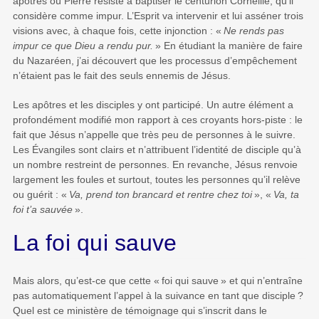
apôtres où Pierre résiste à baptiser le centurion Corneille, qu’il
considère comme impur. L’Esprit va intervenir et lui asséner trois
visions avec, à chaque fois, cette injonction : «
Ne rends pas
impur ce que Dieu a rendu pur.
» En étudiant la manière de faire
du Nazaréen, j’ai découvert que les processus d’empêchement
n’étaient pas le fait des seuls ennemis de Jésus.
Les apôtres et les disciples y ont participé. Un autre élément a
profondément modifié mon rapport à ces croyants hors-piste : le
fait que Jésus n’appelle que très peu de personnes à le suivre.
Les Évangiles sont clairs et n’attribuent l’identité de disciple qu’à
un nombre restreint de personnes. En revanche, Jésus renvoie
largement les foules et surtout, toutes les personnes qu’il relève
ou guérit : «
Va, prend ton brancard et rentre chez toi
», «
Va, ta
foi t’a sauvée
».
La foi qui sauve
Mais alors, qu’est-ce que cette «
foi qui sauve
» et qui n’entraîne
pas automatiquement l’appel à la suivance en tant que disciple
?
Quel est ce ministère de témoignage qui s’inscrit dans le