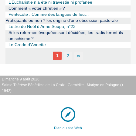
L’Eucharistie n’a été ni travestie ni profanée
Comment «
voter chrétien
»
?
Pentecôte : Comme des langues de feu…
Pratiquants ou non
? les origine d’une obsession pastorale
Lettre de Noël d’Anne Soupa, n°23
Si les reformes évoquées sont décidées, les tradis feront-ils
un schisme
?
Le Credo d’Annette
1
2
∞
Dimanche 9 août 2026
Sainte Thérèse Bénédicte de La Croix - Carmélite - Martyre en Pologne (+
1942)
Plan du site Web