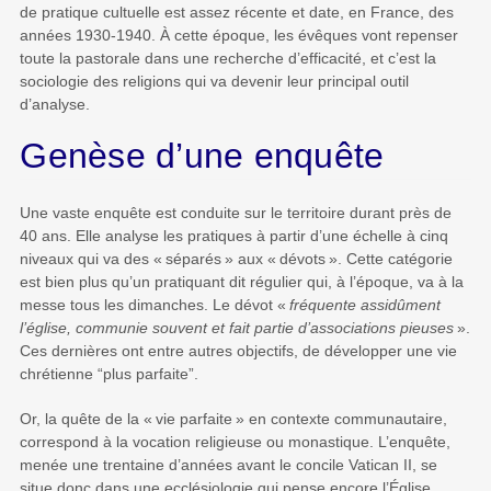
de pratique cultuelle est assez récente et date, en France, des
années 1930-1940. À cette époque, les évêques vont repenser
toute la pastorale dans une recherche d’efficacité, et c’est la
sociologie des religions qui va devenir leur principal outil
d’analyse.
Genèse d’une enquête
Une vaste enquête est conduite sur le territoire durant près de
40 ans. Elle analyse les pratiques à partir d’une échelle à cinq
niveaux qui va des «
séparés
» aux «
dévots
». Cette catégorie
est bien plus qu’un pratiquant dit régulier qui, à l’époque, va à la
messe tous les dimanches. Le dévot «
fréquente assidûment
l’église, communie souvent et fait partie d’associations pieuses
».
Ces dernières ont entre autres objectifs, de développer une vie
chrétienne “plus parfaite”.
Or, la quête de la «
vie parfaite
» en contexte communautaire,
correspond à la vocation religieuse ou monastique. L’enquête,
menée une trentaine d’années avant le concile Vatican II, se
situe donc dans une ecclésiologie qui pense encore l’Église