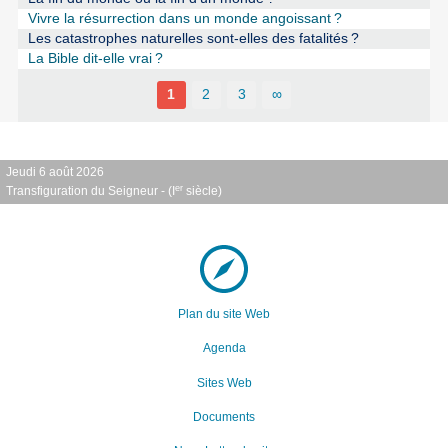
Vivre la résurrection dans un monde angoissant
?
Les catastrophes naturelles sont-elles des fatalités
?
La Bible dit-elle vrai
?
1
2
3
∞
Jeudi 6 août 2026
er
Transfiguration du Seigneur - (I
siècle)
Plan du site Web
Agenda
Sites Web
Documents