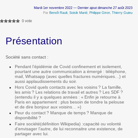
Mardi 1er novembre 2022 — Dernier ajout dimanche 27 août 2023
Par
Benoît Rault
,
Soisik Marié
,
Philippe Giron
,
Thierry Guieu
0 vote
Présentation
Société sans contact :
Pendant l’épidémie de Covid confinement et isolement,
pourtant une autre communication a émergé : téléphone,
mail, Whatsapp (avec quelles fractures numériques…) et
aussi applaudissements du soir.
Hors Covid quels contacts avec les voisins
? La famille,
les amis
? Les relations de travail et autres
? Les SDF
?
(entendu il y a quelques années : «
Enfin je retourne à
Paris en appartement : plus besoin de tondre la pelouse
et de dire bonjour aux voisins…
»)
Peur du contact
? Manque de temps
? Manque de
disponibilité
?
Faire société(définition Wikipedia) :capacité ou volonté
d’envisager l’autre, de lui reconnaitre une existence, de
partager avec lui.